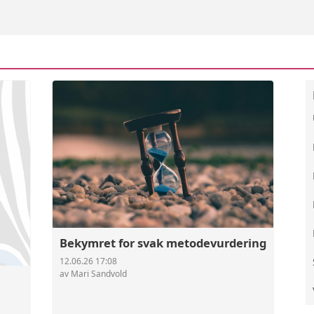
Bekymret for svak metodevurdering
12.06.26 17:08
av Mari Sandvold