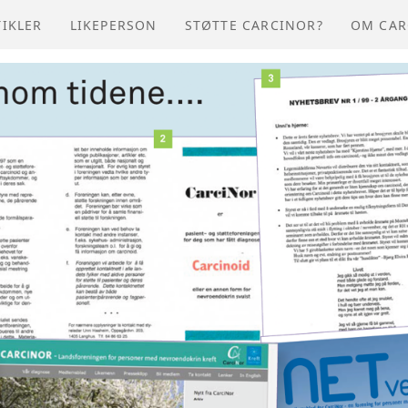
TIKLER
LIKEPERSON
STØTTE CARCINOR?
OM CAR
BLI ME
OM OSS
LIKEPE
LOKALL
KONTAK
ORGANI
CARCIN