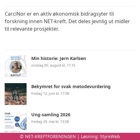
CarciNor er en aktiv økonomisk bidragsyter til
forskning innen NET-kreft. Det deles jevnlig ut midler
til relevante prosjekter.
Min historie: Jørn Karlsen
onsdag 05. august kl. 11:15
Bekymret for svak metodevurdering
fredag 12. juni kl. 17:08
Ung-samling 2026
fredag 29. mai kl. 13:58
© NET-KREFTFORENINGEN | Løsning:
StyreWeb