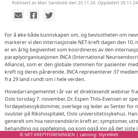
Publisert av Mari Sandvold den 25.11.24. Oppdatert 29.11.24
For å øke både kunnskapen om, og bevisstheten om nevr
markerer vi den internasjonale NET-kreft dagen den 10. 
er en årlig begivenhet som koordineres av den internasj
paraplyorganisasjonen INCA (International Neuroendocr
Alliance), som er den globale stemmen for pasienter me
kreft og deres pårørende. INCA representerer 37 medle
fra 29 land rundt om i hele verden.
Hovedarrangementet i år var et direktesendt webinar fra 
Oslo torsdag 7. november. Dr. Espen Thiis-Evensen er spesi
fordøyelsessykdommer, overlege og leder av Senter for
svulster på Rikshospitalet, Oslo universitetssykehus. Ha
generelt om hva nevroendokrin kreft er; symptomer, utr
behandling og oppfølging, og kom også inn på det siste 
© NET-KREFTFORENINGEN | Løsning:
StyreWeb
og behandling. Thiis-Evensen blir brukt som fagperson i 