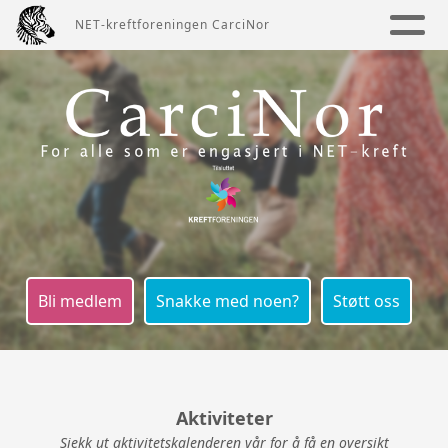
NET-kreftforeningen CarciNor
Bli medlem
Snakke med noen?
Støtt oss
Aktiviteter
Sjekk ut aktivitetskalenderen vår for å få en oversikt