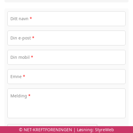
Ditt navn
*
Din e-post
*
Din mobil
*
Emne
*
Melding
*
© NET-KREFTFORENINGEN | Løsning:
StyreWeb