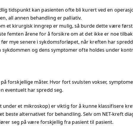
lig tidspunkt kan pasienten ofte bli kurert ved en operasjo
, all annen behandling er palliativ.
 om et kirurgisk inngrep er mulig, så burde dette være førs
ste femten årene for å forsikre om at det ikke er noe tilba
før mye senere i sykdomsforløpet, når kreften har spredd 
an sykdommen og dens symptomer ofte holdes under kontro
r på forskjellige måter. Hvor fort svulsten vokser, sympt
en eventuelt har spredd seg.
 under et mikroskop) er viktig for å kunne klassifisere kreft
 beste alternativet for behandling. Selv om NET-kreft dia
r seg på være forskjellig fra pasient til pasient.