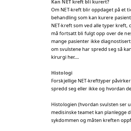
Kan NET kreft bli kurert?
Om NET-kreft blir oppdaget på et tid
behandling som kan kurere pasienten
NET-kreft som ved alle typer kreft,
må fortsatt bli fulgt opp over de ne
mange pasienter ikke diagnostisert 
om svulstene har spredd seg så k
kirurgi her....
Histologi
Forskjellige NET-krefttyper påvirke
spredd seg eller ikke og hvordan d
Histologien (hvordan svulsten ser ut
medisinske teamet kan planlegge det
sykdommen og måten kreften oppføre