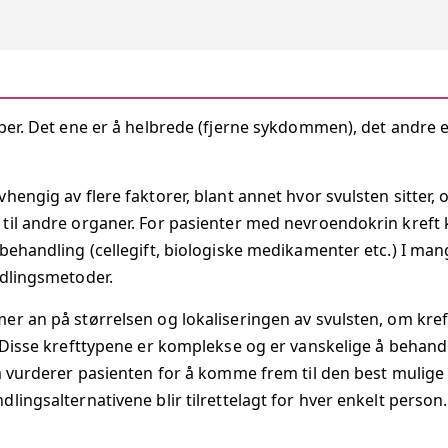
per. Det ene er å helbrede (fjerne sykdommen), det andre er
hengig av flere faktorer, blant annet hvor svulsten sitter,
til andre organer. For pasienter med nevroendokrin kreft
behandling (cellegift, biologiske medikamenter etc.) I mange
ndlingsmetoder.
er an på størrelsen og lokaliseringen av svulsten, om kre
 Disse krefttypene er komplekse og er vanskelige å behandle
om vurderer pasienten for å komme frem til den best muli
lingsalternativene blir tilrettelagt for hver enkelt person.