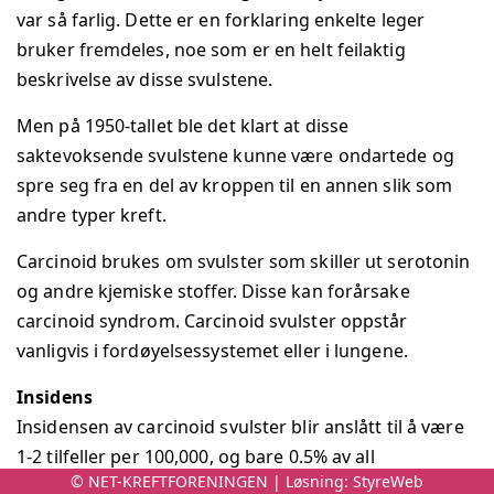
ø
var så farlig. Dette er en forklaring enkelte leger
y
bruker fremdeles, noe som er en helt feilaktig
t
beskrivelse av disse svulstene.
d
Men på 1950-tallet ble det klart at disse
i
saktevoksende svulstene kunne være ondartede og
f
spre seg fra en del av kroppen til en annen slik som
f
andre typer kreft.
e
r
Carcinoid brukes om svulster som skiller ut serotonin
e
og andre kjemiske stoffer. Disse kan forårsake
n
carcinoid syndrom. Carcinoid svulster oppstår
s
vanligvis i fordøyelsessystemet eller i lungene.
i
Insidens
e
Insidensen av carcinoid svulster blir anslått til å være
r
1-2 tilfeller per 100,000, og bare 0.5% av all
t
© NET-KREFTFORENINGEN | Løsning:
StyreWeb
kreftsykdom (malignancy). For Norge vil dette gi 50-
e