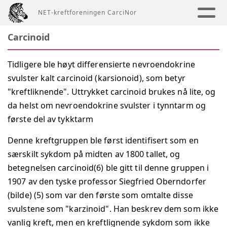
NET-kreftforeningen CarciNor
Carcinoid
T
Tidligere ble høyt differensierte nevroendokrine
i
svulster kalt carcinoid (karsionoid), som betyr
d
"kreftliknende". Uttrykket carcinoid brukes nå lite, og
l
da helst om nevroendokrine svulster i tynntarm og
i
første del av tykktarm
g
e
Denne kreftgruppen ble først identifisert som en
r
særskilt sykdom på midten av 1800 tallet, og
e
betegnelsen carcinoid(6) ble gitt til denne gruppen i
b
1907 av den tyske professor Siegfried Oberndorfer
l
(bilde) (5) som var den første som omtalte disse
e
svulstene som "karzinoid". Han beskrev dem som ikke
h
vanlig kreft, men en kreftlignende sykdom som ikke