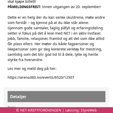
skal kjøpe billett!
PÅMELDINGSFRIST:
Innen utgangen av 20. september!
Dette er en helg der du kan senke skuldrene, møte andre
som forstår – og kjenne på at du ikke står alene.
Gjennom gode samtaler, faglig påfyll og erfaringsdeling
setter vi fokus på det å leve med NET i en aktiv livsfase:
Jobb, familie, relasjoner, framtid og alt det som ikke alltid
får plass ellers. Her møter du både fagpersoner og
likepersoner som gir deg konkrete verktøy for mestring,
samtidig som det blir god tid til å dele, lytte og hente
styrke fra hverandre.
Les mer og meld deg på her:
https://arena360.no/events/6520/12507
Detaljer
Dato
© NET-KREFTFORENINGEN | Løsning:
StyreWeb
fredag 23. oktober 2026 - 18:00