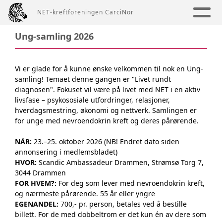
NET-kreftforeningen CarciNor
Ung-samling 2026
Vi er glade for å kunne ønske velkommen til nok en Ung-
samling! Temaet denne gangen er "Livet rundt
diagnosen". Fokuset vil være på livet med NET i en aktiv
livsfase – psykososiale utfordringer, relasjoner,
hverdagsmestring, økonomi og nettverk. Samlingen er
for unge med nevroendokrin kreft og deres pårørende.
NÅR:
23.–25. oktober 2026 (NB! Endret dato siden
annonsering i medlemsbladet)
HVOR:
Scandic Ambassadeur Drammen, Strømsø Torg 7,
3044 Drammen
FOR HVEM?:
For deg som lever med nevroendokrin kreft,
og nærmeste pårørende. 55 år eller yngre
EGENANDEL:
700,- pr. person, betales ved å bestille
billett. For de med dobbeltrom er det kun én av dere som